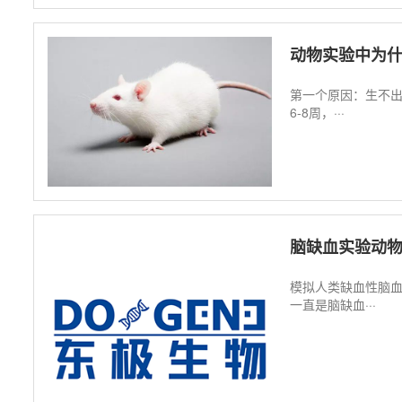
动物实验中为
第一个原因：生不出
6-8周，···
脑缺血实验动
模拟人类缺血性脑
一直是脑缺血···