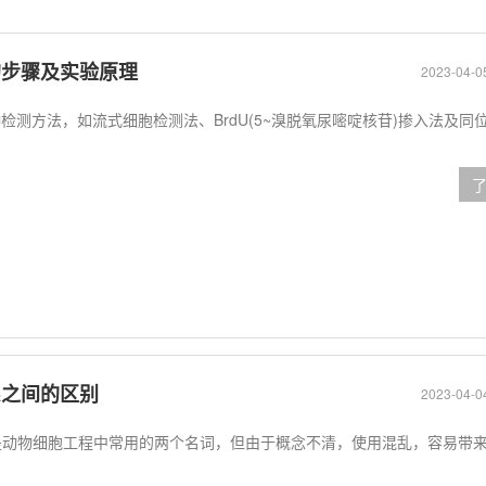
的步骤及实验原理
2023-04-0
检测方法，如流式细胞检测法、BrdU(5~溴脱氧尿嘧啶核苷)掺入法及同
系之间的区别
2023-04-0
”是动物细胞工程中常用的两个名词，但由于概念不清，使用混乱，容易带