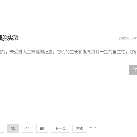
细胞实验
2023-03-3
始的，未受过人工筛选的细胞，它们的生长和发育具有一定的自主性，它
···
···
2
93
94
95
下一页
末页