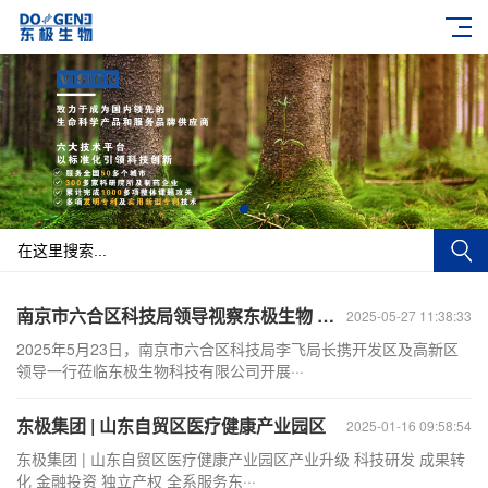
南京市六合区科技局领导视察东极生物 共绘创新发展蓝图
2025-05-27 11:38:33
2025年5月23日，南京市六合区科技局李飞局长携开发区及高新区
领导一行莅临东极生物科技有限公司开展···
东极集团 | 山东自贸区医疗健康产业园区
2025-01-16 09:58:54
东极集团 | 山东自贸区医疗健康产业园区产业升级 科技研发 成果转
化 金融投资 独立产权 全系服务东···