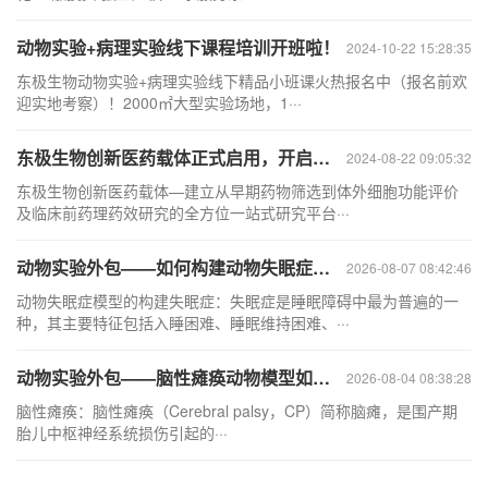
动物实验+病理实验线下课程培训开班啦！
2024-10-22 15:28:35
东极生物动物实验+病理实验线下精品小班课火热报名中（报名前欢
迎实地考察）！2000㎡大型实验场地，1···
东极生物创新医药载体正式启用，开启科研新篇章！
2024-08-22 09:05:32
东极生物创新医药载体—建立从早期药物筛选到体外细胞功能评价
及临床前药理药效研究的全方位一站式研究平台···
动物实验外包——如何构建动物失眠症模型？
2026-08-07 08:42:46
动物失眠症模型的构建失眠症：失眠症是睡眠障碍中最为普遍的一
种，其主要特征包括入睡困难、睡眠维持困难、···
动物实验外包——脑性瘫痪动物模型如何构建
2026-08-04 08:38:28
脑性瘫痪：脑性瘫痪（Cerebral palsy，CP）简称脑瘫，是围产期
胎儿中枢神经系统损伤引起的···